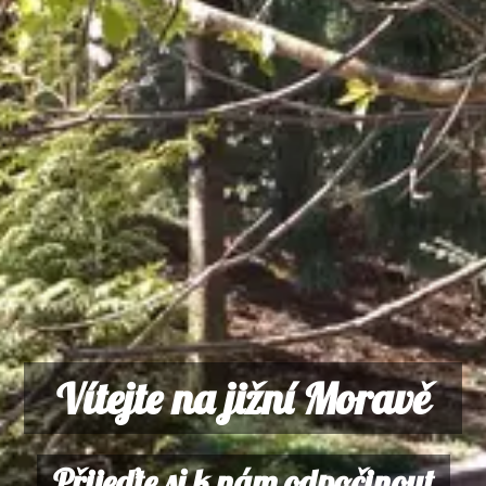
Vítejte na jižní Moravě
Přijeďte si k nám odpočinout