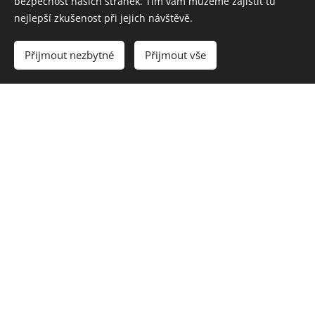
bezpečnost našich stránek. Tím vám můžeme zajistit tu
nejlepší zkušenost při jejich návštěvě.
Přijmout nezbytné
Přijmout vše
Patří
mezi nejstarší obce na Znojemsku. Ač první písemná zmínka o obci
pochází až z roku 1131, z archeologických výzkumů vyplývá, že osada
existovala už za Říše Velkomoravské. Její název je podle pověsti
odvozen od malé ryby, která se vyskytovala ve zdejším potoce a říkalo
se jí břínek. břínek byl údajně velmi dobrou rybou a právě spojení slov
"dobrý" a "břínek" vzniklo Dobřínsko.
Okolní krajina je vhodná k cyklo výletům i pěší turistice. Obec leží kolem
toku Dobřínského potoka, na němž se nachází několik rybníků. V kostele
můžete vidět historickou křtitelnici ze 16. století. U obce dále naleznete
několik božích muk a také kapličku.
Sportovní vyžití v obci: